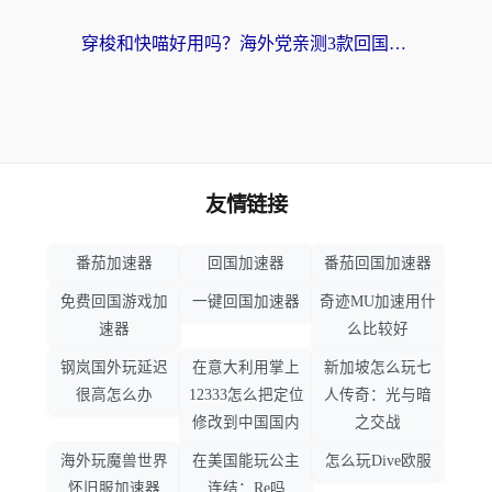
穿梭和快喵好用吗？海外党亲测3款回国加速器，附日本回国VPN避坑指南
友情链接
番茄加速器
回国加速器
番茄回国加速器
免费回国游戏加
一键回国加速器
奇迹MU加速用什
速器
么比较好
钢岚国外玩延迟
在意大利用掌上
新加坡怎么玩七
很高怎么办
12333怎么把定位
人传奇：光与暗
修改到中国国内
之交战
海外玩魔兽世界
在美国能玩公主
怎么玩Dive欧服
怀旧服加速器
连结：Re吗