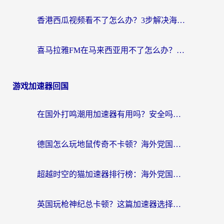
香港西瓜视频看不了怎么办？3步解决海外追剧难题，附靠谱加速器推荐
喜马拉雅FM在马来西亚用不了怎么办？海外华人亲测有效的回国加速指南
游戏加速器回国
在国外打鸣潮用加速器有用吗？安全吗？海外玩家国服游戏加速全指南
德国怎么玩地鼠传奇不卡顿？海外党国服游戏加速全攻略（含战双EVE实用指南）
超越时空的猫加速器排行榜：海外党国服游戏不卡顿的终极选择指南
英国玩枪神纪总卡顿？这篇加速器选择指南帮你告别延迟（附实测推荐）