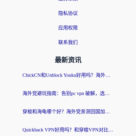
隐私协议
应用权限
联系我们
最新资讯
ChickCN和Unblock Youku好用吗？海外党亲测3款回国加速器，附iOS免费选择指南
海外党避坑指南：告别pc vpn 破解，选对回国加速器轻松访问国内资源
穿梭和海龟哪个好？海外党亲测回国加速器，附电脑免费VPN推荐
Quickback VPN好用吗？和穿梭VPN对比哪个回国效果更好？海外党必看的真实测评与选择指南