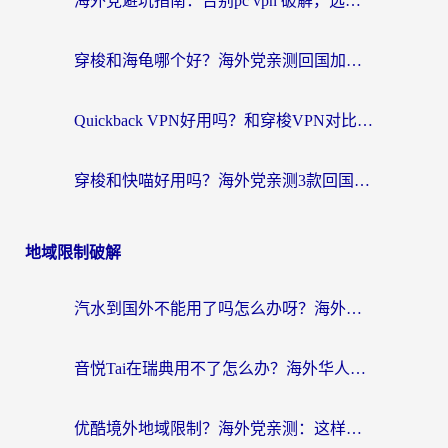
海外党避坑指南：告别pc vpn 破解，选对回国加速器轻松访问国内资源
穿梭和海龟哪个好？海外党亲测回国加速器，附电脑免费VPN推荐
Quickback VPN好用吗？和穿梭VPN对比哪个回国效果更好？海外党必看的真实测评与选择指南
穿梭和快喵好用吗？海外党亲测3款回国加速器，附日本回国VPN避坑指南
地域限制破解
汽水到国外不能用了吗怎么办呀？海外党追剧看片的救星在这里！
音悦Tai在瑞典用不了怎么办？海外华人追剧听歌的实用指南
优酷境外地域限制？海外党亲测：这样看国内剧再也不卡（附3个实用场景解决）