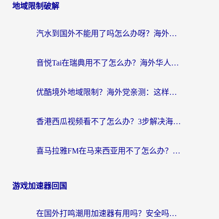
地域限制破解
汽水到国外不能用了吗怎么办呀？海外党追剧看片的救星在这里！
音悦Tai在瑞典用不了怎么办？海外华人追剧听歌的实用指南
优酷境外地域限制？海外党亲测：这样看国内剧再也不卡（附3个实用场景解决）
香港西瓜视频看不了怎么办？3步解决海外追剧难题，附靠谱加速器推荐
喜马拉雅FM在马来西亚用不了怎么办？海外华人亲测有效的回国加速指南
游戏加速器回国
在国外打鸣潮用加速器有用吗？安全吗？海外玩家国服游戏加速全指南