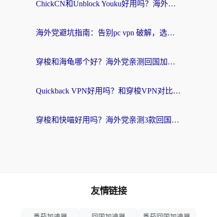
ChickCN和Unblock Youku好用吗？海外党亲测3款回国加速器，附iOS免费选择指南
海外党避坑指南：告别pc vpn 破解，选对回国加速器轻松访问国内资源
穿梭和海龟哪个好？海外党亲测回国加速器，附电脑免费VPN推荐
Quickback VPN好用吗？和穿梭VPN对比哪个回国效果更好？海外党必看的真实测评与选择指南
穿梭和快喵好用吗？海外党亲测3款回国加速器，附日本回国VPN避坑指南
友情链接
番茄加速器
回国加速器
番茄回国加速器