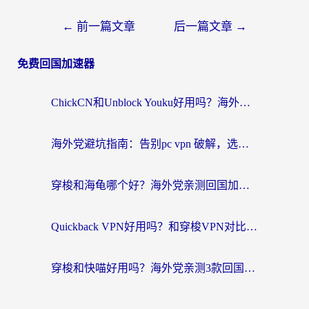
←
前一篇文章
后一篇文章
→
免费回国加速器
ChickCN和Unblock Youku好用吗？海外党亲测3款回国加速器，附iOS免费选择指南
海外党避坑指南：告别pc vpn 破解，选对回国加速器轻松访问国内资源
穿梭和海龟哪个好？海外党亲测回国加速器，附电脑免费VPN推荐
Quickback VPN好用吗？和穿梭VPN对比哪个回国效果更好？海外党必看的真实测评与选择指南
穿梭和快喵好用吗？海外党亲测3款回国加速器，附日本回国VPN避坑指南