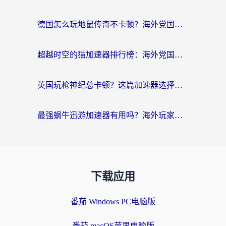
德国怎么玩地鼠传奇不卡顿？海外党国服游戏加速全攻略（含战双EVE实用指南）
超越时空的猫加速器排行榜：海外党国服游戏不卡顿的终极选择指南
英国玩枪神纪总卡顿？这篇加速器选择指南帮你告别延迟（附实测推荐）
最强蜗牛迅游加速器有用吗？海外玩家国服游戏加速避坑指南（附德国玩忍者必须死3流星蝴蝶剑解决办法）
下载应用
番茄 Windows PC电脑版
番茄 macOS苹果电脑版