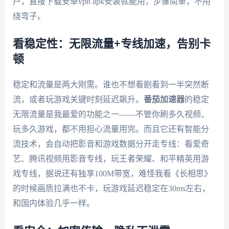
户，直接下载安卓vpn apk安装就能用，步骤简单，不用
绕弯子。
看稳定性：无限流量+专线加速，告别卡
顿
稳定和流量是两大刚需。谁也不想看剧看到一半突然断
流，或者玩游戏关键时刻延迟飙升。
番茄加速器
的稳定
无限流量是我最爱的功能之一——不管你刷多久视频、
玩多久游戏，都不用担心流量用完。而且它还有智能分
流技术，会自动把影音和游戏数据分开走专线：看爱奇
艺、腾讯视频用影音专线，玩王者荣耀、和平精英用游
戏专线，据说还有独享100M带宽，难怪我看《长相思》
的时候画质拉满也不卡，玩游戏延迟稳定在30ms左右，
和国内体验几乎一样。