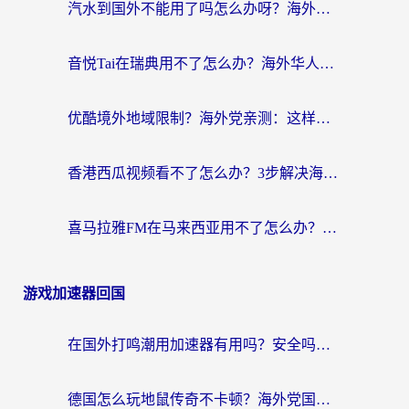
汽水到国外不能用了吗怎么办呀？海外党追剧看片的救星在这里！
音悦Tai在瑞典用不了怎么办？海外华人追剧听歌的实用指南
优酷境外地域限制？海外党亲测：这样看国内剧再也不卡（附3个实用场景解决）
香港西瓜视频看不了怎么办？3步解决海外追剧难题，附靠谱加速器推荐
喜马拉雅FM在马来西亚用不了怎么办？海外华人亲测有效的回国加速指南
游戏加速器回国
在国外打鸣潮用加速器有用吗？安全吗？海外玩家国服游戏加速全指南
德国怎么玩地鼠传奇不卡顿？海外党国服游戏加速全攻略（含战双EVE实用指南）