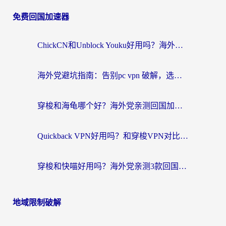
免费回国加速器
ChickCN和Unblock Youku好用吗？海外党亲测3款回国加速器，附iOS免费选择指南
海外党避坑指南：告别pc vpn 破解，选对回国加速器轻松访问国内资源
穿梭和海龟哪个好？海外党亲测回国加速器，附电脑免费VPN推荐
Quickback VPN好用吗？和穿梭VPN对比哪个回国效果更好？海外党必看的真实测评与选择指南
穿梭和快喵好用吗？海外党亲测3款回国加速器，附日本回国VPN避坑指南
地域限制破解