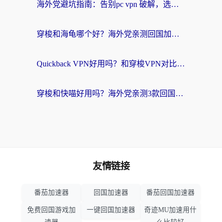
海外党避坑指南：告别pc vpn 破解，选对回国加速器轻松访问国内资源
穿梭和海龟哪个好？海外党亲测回国加速器，附电脑免费VPN推荐
Quickback VPN好用吗？和穿梭VPN对比哪个回国效果更好？海外党必看的真实测评与选择指南
穿梭和快喵好用吗？海外党亲测3款回国加速器，附日本回国VPN避坑指南
友情链接
番茄加速器
回国加速器
番茄回国加速器
免费回国游戏加
一键回国加速器
奇迹MU加速用什