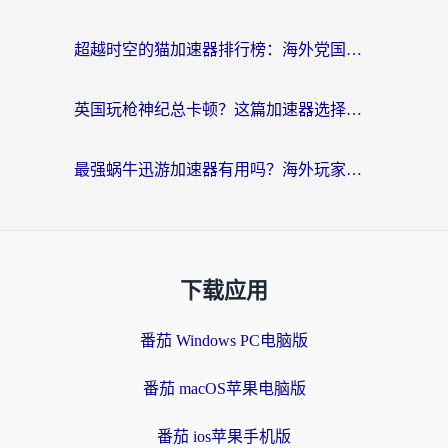
超越时空的猫加速器排行榜：海外党国服游戏不卡顿的终极选择指南
英国玩枪神纪总卡顿？这篇加速器选择指南帮你告别延迟（附实测推荐）
最强蜗牛迅游加速器有用吗？海外玩家国服游戏加速避坑指南（附德国玩忍者必须死3流星蝴蝶剑解决办法）
下载应用
番茄 Windows PC电脑版
番茄 macOS苹果电脑版
番茄 ios苹果手机版