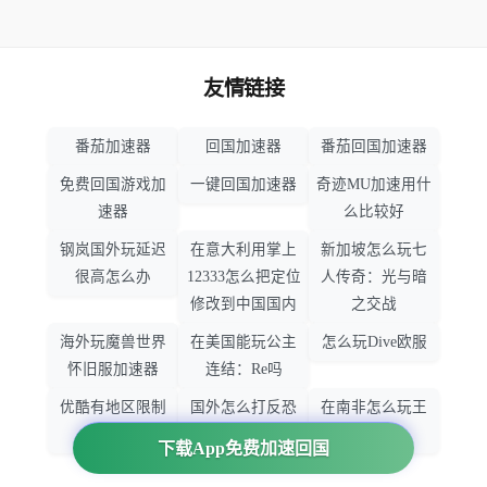
友情链接
番茄加速器
回国加速器
番茄回国加速器
免费回国游戏加
一键回国加速器
奇迹MU加速用什
速器
么比较好
钢岚国外玩延迟
在意大利用掌上
新加坡怎么玩七
很高怎么办
12333怎么把定位
人传奇：光与暗
修改到中国国内
之交战
海外玩魔兽世界
在美国能玩公主
怎么玩Dive欧服
怀旧服加速器
连结：Re吗
优酷有地区限制
国外怎么打反恐
在南非怎么玩王
吗
精英：全球攻势
者荣耀
下载App免费加速回国