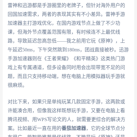
雷神和迅游都是手游圈里的老牌子，但针对海外用户的
回国加速需求，两者的表现其实有不小差异。雷神手游
加速器主打游戏优化，在国内游戏节点上做了不少功
课，但海外节点覆盖范围有限，有时候连不上最优线
路，导致延迟忽高忽低——我之前用它玩《原神》，上
午延迟50ms，下午突然跳到180ms，团战直接被秒。迅游
手游加速器则在《王者荣耀》《和平精英》这类热门游
戏上有专属通道，但多设备同时用会出现带宽不足的问
题，而且只支持移动端，想在电脑上用模拟器玩手游就
很麻烦。
对比下来，如果只是单纯玩某几款固定手游，这两款或
许能凑合用，但像我这样既想玩手游，又要在电脑上看
腾讯视频、用WPS写论文的人，就需要更综合的解决方
案。比如最近一直在用的
番茄加速器
，它的全球节点分