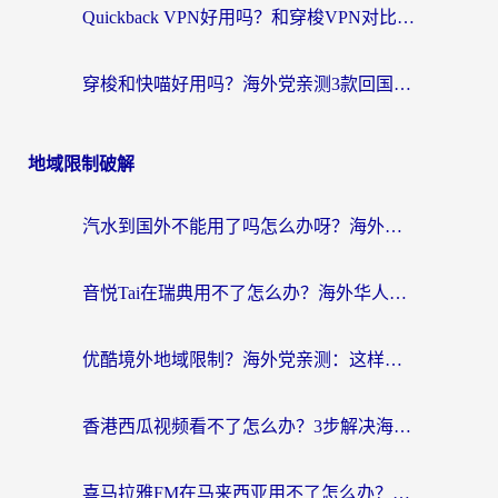
Quickback VPN好用吗？和穿梭VPN对比哪个回国效果更好？海外党必看的真实测评与选择指南
穿梭和快喵好用吗？海外党亲测3款回国加速器，附日本回国VPN避坑指南
地域限制破解
汽水到国外不能用了吗怎么办呀？海外党追剧看片的救星在这里！
音悦Tai在瑞典用不了怎么办？海外华人追剧听歌的实用指南
优酷境外地域限制？海外党亲测：这样看国内剧再也不卡（附3个实用场景解决）
香港西瓜视频看不了怎么办？3步解决海外追剧难题，附靠谱加速器推荐
喜马拉雅FM在马来西亚用不了怎么办？海外华人亲测有效的回国加速指南