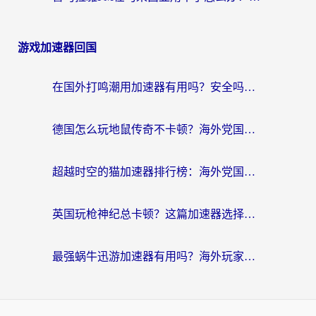
游戏加速器回国
在国外打鸣潮用加速器有用吗？安全吗？海外玩家国服游戏加速全指南
德国怎么玩地鼠传奇不卡顿？海外党国服游戏加速全攻略（含战双EVE实用指南）
超越时空的猫加速器排行榜：海外党国服游戏不卡顿的终极选择指南
英国玩枪神纪总卡顿？这篇加速器选择指南帮你告别延迟（附实测推荐）
最强蜗牛迅游加速器有用吗？海外玩家国服游戏加速避坑指南（附德国玩忍者必须死3流星蝴蝶剑解决办法）