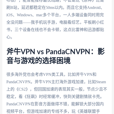
布很广，能智能推荐最优线路，不管是玩《原神》还是
刷B站，延迟都稳定在50ms以内。而且它支持Android、
iOS、Windows、mac多个平台，一人多端设备同时用完
全没问题——我手机玩手游，电脑看综艺，平板刷小红
书，三个设备在线也不会卡顿，这点比雷神和迅游都贴
心。
斧牛VPN vs PandaCNVPN：影
音与游戏的选择困境
很多海外党也会考虑VPN类工具，比如斧牛VPN和
PandaCNVPN。斧牛VPN主打海外游戏加速，比如Steam
上的《CS2》，但回国加速的表现其实一般，节点少且不
稳定，看《狂飙》时经常缓冲，快到关键剧情就卡壳。
PandaCNVPN在影音方面做得不错，能解锁大部分国内
视频平台，但游戏加速的专线不多，玩《英雄联盟手