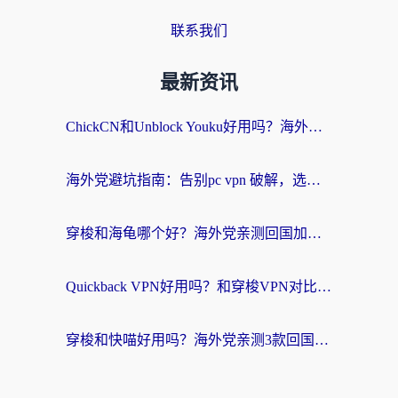
联系我们
最新资讯
ChickCN和Unblock Youku好用吗？海外党亲测3款回国加速器，附iOS免费选择指南
海外党避坑指南：告别pc vpn 破解，选对回国加速器轻松访问国内资源
穿梭和海龟哪个好？海外党亲测回国加速器，附电脑免费VPN推荐
Quickback VPN好用吗？和穿梭VPN对比哪个回国效果更好？海外党必看的真实测评与选择指南
穿梭和快喵好用吗？海外党亲测3款回国加速器，附日本回国VPN避坑指南