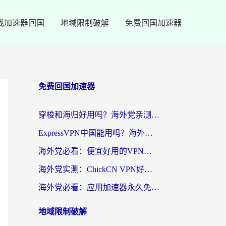
戏加速器回国
地域限制破解
免费回国加速器
免费回国加速器
穿梭和海归好用吗？海外党亲测：3步选对回国加速器，无缝刷国内剧玩手游
ExpressVPN中国能用吗？海外党翻回国内的加速器选择指南（附番茄加速器实测）
海外党必看：便宜好用的VPN怎么选？3步解决回国访问难题+Steam改区技巧
海外党实测：ChickCN VPN好用吗？和OurPlay VPN对比哪个回国效果更好？附避坑指南
海外党必看：应用加速器永久免费版真的靠谱吗？教你选对回国加速器无缝刷国内资源
地域限制破解