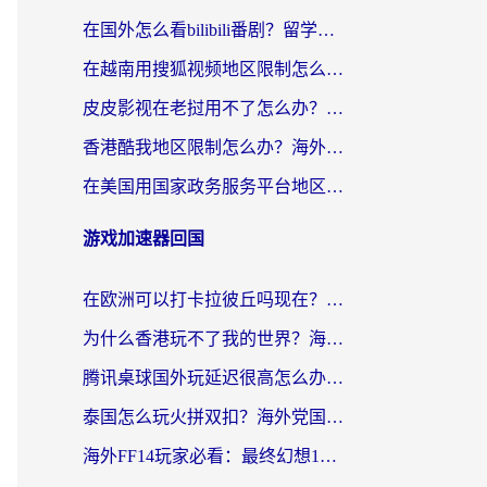
在国外怎么看bilibili番剧？留学生亲测有效的地域限制突破指南（附酷我酷狗音乐解决方法）
在越南用搜狐视频地区限制怎么办？3招解决海外看国内剧难题（附西瓜视频CCTV观看技巧）
皮皮影视在老挝用不了怎么办？3步解决海外看国内影视&财经的痛点
香港酷我地区限制怎么办？海外党亲测有效的回国加速方案来了
在美国用国家政务服务平台地区限制怎么办？海外华人必备的突破攻略（附追剧看片技巧）
游戏加速器回国
在欧洲可以打卡拉彼丘吗现在？海外党国服游戏加速器终极避坑指南
为什么香港玩不了我的世界？海外党国服游戏加速终极解决方案
腾讯桌球国外玩延迟很高怎么办？海外党亲测有效的国服游戏加速指南
泰国怎么玩火拼双扣？海外党国服游戏加速终极指南（附暗区突围植物大战僵尸实测）
海外FF14玩家必看：最终幻想14国外加速器下载安装全攻略+卡顿解决秘籍