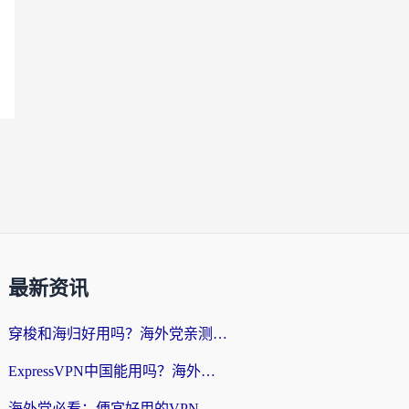
最新资讯
穿梭和海归好用吗？海外党亲测：3步选对回国加速器，无缝刷国内剧玩手游
ExpressVPN中国能用吗？海外党翻回国内的加速器选择指南（附番茄加速器实测）
海外党必看：便宜好用的VPN怎么选？3步解决回国访问难题+Steam改区技巧