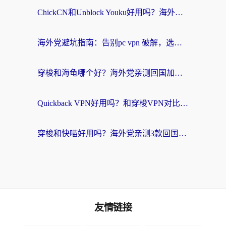
ChickCN和Unblock Youku好用吗？海外党亲测3款回国加速器，附iOS免费选择指南
海外党避坑指南：告别pc vpn 破解，选对回国加速器轻松访问国内资源
穿梭和海龟哪个好？海外党亲测回国加速器，附电脑免费VPN推荐
Quickback VPN好用吗？和穿梭VPN对比哪个回国效果更好？海外党必看的真实测评与选择指南
穿梭和快喵好用吗？海外党亲测3款回国加速器，附日本回国VPN避坑指南
友情链接