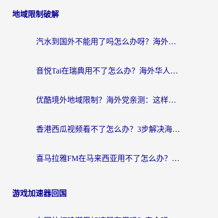
地域限制破解
汽水到国外不能用了吗怎么办呀？海外党追剧看片的救星在这里！
音悦Tai在瑞典用不了怎么办？海外华人追剧听歌的实用指南
优酷境外地域限制？海外党亲测：这样看国内剧再也不卡（附3个实用场景解决）
香港西瓜视频看不了怎么办？3步解决海外追剧难题，附靠谱加速器推荐
喜马拉雅FM在马来西亚用不了怎么办？海外华人亲测有效的回国加速指南
游戏加速器回国