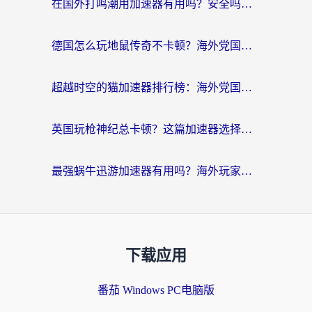
在国外打鸣潮用加速器有用吗？安全吗？海外玩家国服游戏加速全指南
德国怎么玩地鼠传奇不卡顿？海外党国服游戏加速全攻略（含战双EVE实用指南）
超越时空的猫加速器排行榜：海外党国服游戏不卡顿的终极选择指南
英国玩枪神纪总卡顿？这篇加速器选择指南帮你告别延迟（附实测推荐）
最强蜗牛迅游加速器有用吗？海外玩家国服游戏加速避坑指南（附德国玩忍者必须死3流星蝴蝶剑解决办法）
下载应用
番茄 Windows PC电脑版