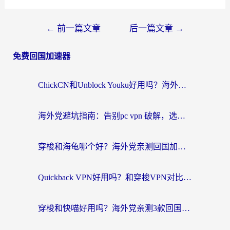
←
前一篇文章
后一篇文章
→
免费回国加速器
ChickCN和Unblock Youku好用吗？海外党亲测3款回国加速器，附iOS免费选择指南
海外党避坑指南：告别pc vpn 破解，选对回国加速器轻松访问国内资源
穿梭和海龟哪个好？海外党亲测回国加速器，附电脑免费VPN推荐
Quickback VPN好用吗？和穿梭VPN对比哪个回国效果更好？海外党必看的真实测评与选择指南
穿梭和快喵好用吗？海外党亲测3款回国加速器，附日本回国VPN避坑指南