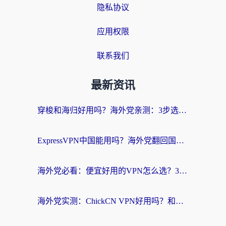
隐私协议
应用权限
联系我们
最新资讯
穿梭和海归好用吗？海外党亲测：3步选对回国加速器，无缝刷国内剧玩手游
ExpressVPN中国能用吗？海外党翻回国内的加速器选择指南（附番茄加速器实测）
海外党必看：便宜好用的VPN怎么选？3步解决回国访问难题+Steam改区技巧
海外党实测：ChickCN VPN好用吗？和OurPlay VPN对比哪个回国效果更好？附避坑指南