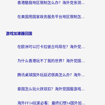
香港酷我地区限制怎么办？海外党亲测有效的回国加速方案来了
在美国用国家政务服务平台地区限制怎么办？海外华人必备的突破攻略（附追剧看片技巧）
游戏加速器回国
在欧洲可以打卡拉彼丘吗现在？海外党国服游戏加速器终极避坑指南
为什么香港玩不了我的世界？海外党国服游戏加速终极解决方案
腾讯桌球国外玩延迟很高怎么办？海外党亲测有效的国服游戏加速指南
泰国怎么玩火拼双扣？海外党国服游戏加速终极指南（附暗区突围植物大战僵尸实测）
海外FF14玩家必看：最终幻想14国外加速器下载安装全攻略+卡顿解决秘籍