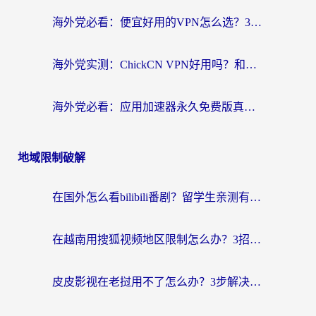
海外党必看：便宜好用的VPN怎么选？3步解决回国访问难题+Steam改区技巧
海外党实测：ChickCN VPN好用吗？和OurPlay VPN对比哪个回国效果更好？附避坑指南
海外党必看：应用加速器永久免费版真的靠谱吗？教你选对回国加速器无缝刷国内资源
地域限制破解
在国外怎么看bilibili番剧？留学生亲测有效的地域限制突破指南（附酷我酷狗音乐解决方法）
在越南用搜狐视频地区限制怎么办？3招解决海外看国内剧难题（附西瓜视频CCTV观看技巧）
皮皮影视在老挝用不了怎么办？3步解决海外看国内影视&财经的痛点