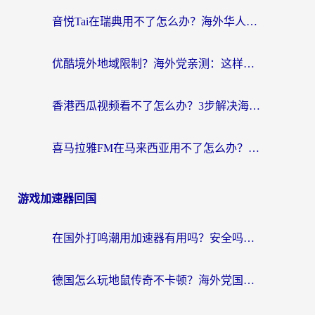
音悦Tai在瑞典用不了怎么办？海外华人追剧听歌的实用指南
优酷境外地域限制？海外党亲测：这样看国内剧再也不卡（附3个实用场景解决）
香港西瓜视频看不了怎么办？3步解决海外追剧难题，附靠谱加速器推荐
喜马拉雅FM在马来西亚用不了怎么办？海外华人亲测有效的回国加速指南
游戏加速器回国
在国外打鸣潮用加速器有用吗？安全吗？海外玩家国服游戏加速全指南
德国怎么玩地鼠传奇不卡顿？海外党国服游戏加速全攻略（含战双EVE实用指南）