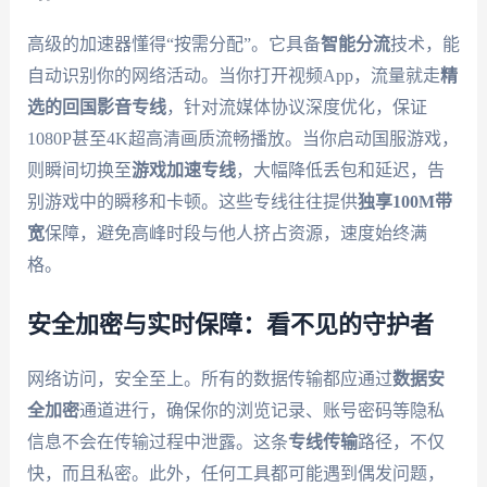
高级的加速器懂得“按需分配”。它具备
智能分流
技术，能
自动识别你的网络活动。当你打开视频App，流量就走
精
选的回国影音专线
，针对流媒体协议深度优化，保证
1080P甚至4K超高清画质流畅播放。当你启动国服游戏，
则瞬间切换至
游戏加速专线
，大幅降低丢包和延迟，告
别游戏中的瞬移和卡顿。这些专线往往提供
独享100M带
宽
保障，避免高峰时段与他人挤占资源，速度始终满
格。
安全加密与实时保障：看不见的守护者
网络访问，安全至上。所有的数据传输都应通过
数据安
全加密
通道进行，确保你的浏览记录、账号密码等隐私
信息不会在传输过程中泄露。这条
专线传输
路径，不仅
快，而且私密。此外，任何工具都可能遇到偶发问题，