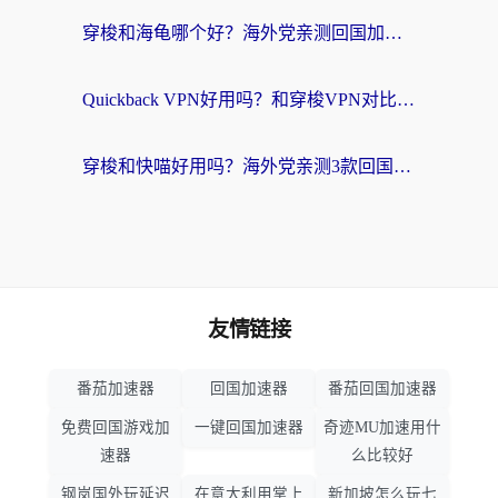
穿梭和海龟哪个好？海外党亲测回国加速器，附电脑免费VPN推荐
Quickback VPN好用吗？和穿梭VPN对比哪个回国效果更好？海外党必看的真实测评与选择指南
穿梭和快喵好用吗？海外党亲测3款回国加速器，附日本回国VPN避坑指南
友情链接
番茄加速器
回国加速器
番茄回国加速器
免费回国游戏加
一键回国加速器
奇迹MU加速用什
速器
么比较好
钢岚国外玩延迟
在意大利用掌上
新加坡怎么玩七