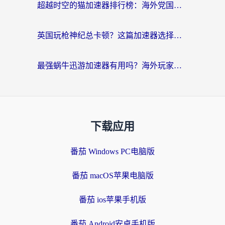
超越时空的猫加速器排行榜：海外党国服游戏不卡顿的终极选择指南
英国玩枪神纪总卡顿？这篇加速器选择指南帮你告别延迟（附实测推荐）
最强蜗牛迅游加速器有用吗？海外玩家国服游戏加速避坑指南（附德国玩忍者必须死3流星蝴蝶剑解决办法）
下载应用
番茄 Windows PC电脑版
番茄 macOS苹果电脑版
番茄 ios苹果手机版
番茄 Android安卓手机版