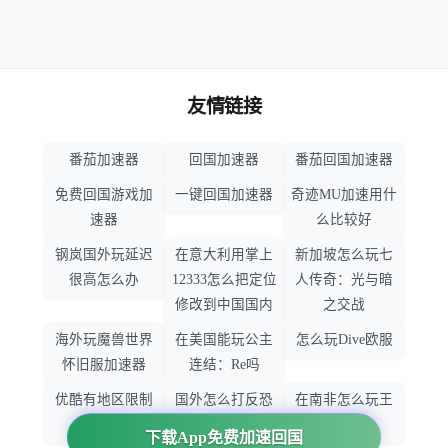
友情链接
番茄加速器
回国加速器
番茄回国加速器
免费回国游戏加
一键回国加速器
奇迹MU加速用什
速器
么比较好
钢岚国外玩延迟
在意大利用掌上
新加坡怎么玩七
很高怎么办
12333怎么把定位
人传奇：光与暗
修改到中国国内
之交战
海外玩魔兽世界
在美国能玩公主
怎么玩Dive欧服
怀旧服加速器
连结：Re吗
优酷有地区限制
国外怎么打反恐
在南非怎么玩王
吗
精英：全球攻势
者荣耀
下载App免费加速回国