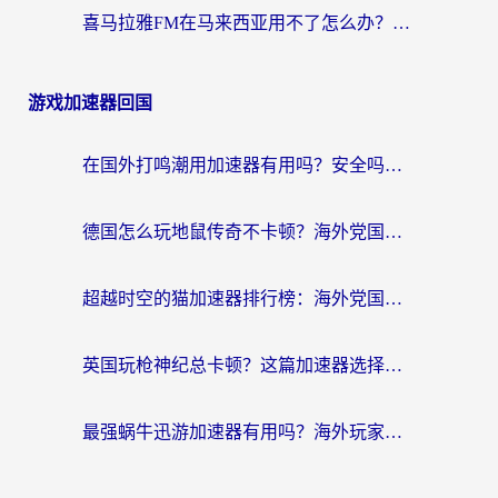
喜马拉雅FM在马来西亚用不了怎么办？海外华人亲测有效的回国加速指南
游戏加速器回国
在国外打鸣潮用加速器有用吗？安全吗？海外玩家国服游戏加速全指南
德国怎么玩地鼠传奇不卡顿？海外党国服游戏加速全攻略（含战双EVE实用指南）
超越时空的猫加速器排行榜：海外党国服游戏不卡顿的终极选择指南
英国玩枪神纪总卡顿？这篇加速器选择指南帮你告别延迟（附实测推荐）
最强蜗牛迅游加速器有用吗？海外玩家国服游戏加速避坑指南（附德国玩忍者必须死3流星蝴蝶剑解决办法）