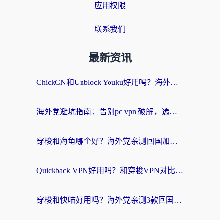
应用权限
联系我们
最新资讯
ChickCN和Unblock Youku好用吗？海外党亲测3款回国加速器，附iOS免费选择指南
海外党避坑指南：告别pc vpn 破解，选对回国加速器轻松访问国内资源
穿梭和海龟哪个好？海外党亲测回国加速器，附电脑免费VPN推荐
Quickback VPN好用吗？和穿梭VPN对比哪个回国效果更好？海外党必看的真实测评与选择指南
穿梭和快喵好用吗？海外党亲测3款回国加速器，附日本回国VPN避坑指南