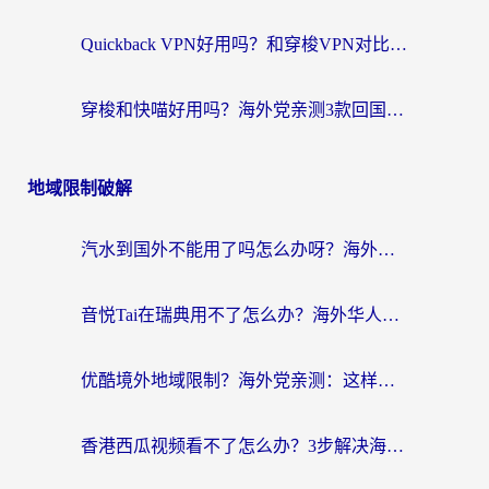
Quickback VPN好用吗？和穿梭VPN对比哪个回国效果更好？海外党必看的真实测评与选择指南
穿梭和快喵好用吗？海外党亲测3款回国加速器，附日本回国VPN避坑指南
地域限制破解
汽水到国外不能用了吗怎么办呀？海外党追剧看片的救星在这里！
音悦Tai在瑞典用不了怎么办？海外华人追剧听歌的实用指南
优酷境外地域限制？海外党亲测：这样看国内剧再也不卡（附3个实用场景解决）
香港西瓜视频看不了怎么办？3步解决海外追剧难题，附靠谱加速器推荐