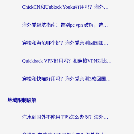
ChickCN和Unblock Youku好用吗？海外党亲测3款回国加速器，附iOS免费选择指南
海外党避坑指南：告别pc vpn 破解，选对回国加速器轻松访问国内资源
穿梭和海龟哪个好？海外党亲测回国加速器，附电脑免费VPN推荐
Quickback VPN好用吗？和穿梭VPN对比哪个回国效果更好？海外党必看的真实测评与选择指南
穿梭和快喵好用吗？海外党亲测3款回国加速器，附日本回国VPN避坑指南
地域限制破解
汽水到国外不能用了吗怎么办呀？海外党追剧看片的救星在这里！