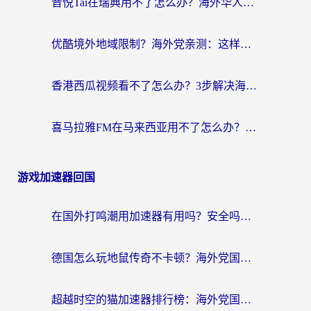
音悦Tai在瑞典用不了怎么办？海外华人追剧听歌的实用指南
优酷境外地域限制？海外党亲测：这样看国内剧再也不卡（附3个实用场景解决）
香港西瓜视频看不了怎么办？3步解决海外追剧难题，附靠谱加速器推荐
喜马拉雅FM在马来西亚用不了怎么办？海外华人亲测有效的回国加速指南
游戏加速器回国
在国外打鸣潮用加速器有用吗？安全吗？海外玩家国服游戏加速全指南
德国怎么玩地鼠传奇不卡顿？海外党国服游戏加速全攻略（含战双EVE实用指南）
超越时空的猫加速器排行榜：海外党国服游戏不卡顿的终极选择指南