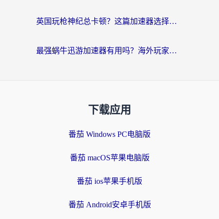
英国玩枪神纪总卡顿？这篇加速器选择指南帮你告别延迟（附实测推荐）
最强蜗牛迅游加速器有用吗？海外玩家国服游戏加速避坑指南（附德国玩忍者必须死3流星蝴蝶剑解决办法）
下载应用
番茄 Windows PC电脑版
番茄 macOS苹果电脑版
番茄 ios苹果手机版
番茄 Android安卓手机版