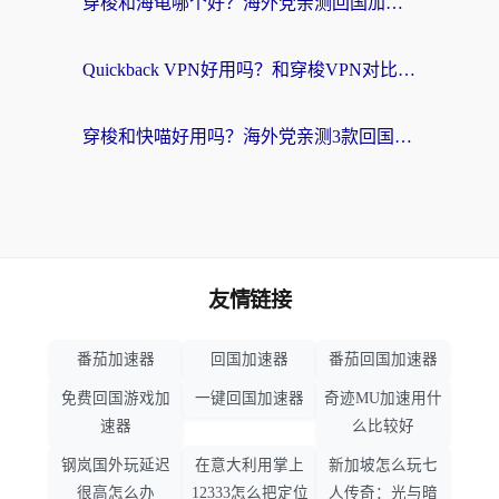
穿梭和海龟哪个好？海外党亲测回国加速器，附电脑免费VPN推荐
Quickback VPN好用吗？和穿梭VPN对比哪个回国效果更好？海外党必看的真实测评与选择指南
穿梭和快喵好用吗？海外党亲测3款回国加速器，附日本回国VPN避坑指南
友情链接
番茄加速器
回国加速器
番茄回国加速器
免费回国游戏加
一键回国加速器
奇迹MU加速用什
速器
么比较好
钢岚国外玩延迟
在意大利用掌上
新加坡怎么玩七
很高怎么办
12333怎么把定位
人传奇：光与暗