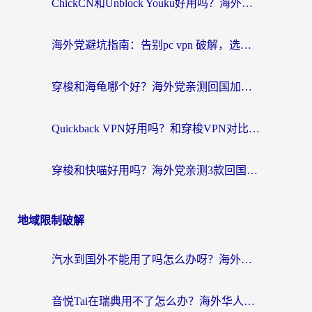
ChickCN和Unblock Youku好用吗？海外党亲测3款回国加速器，附iOS免费选择指南
海外党避坑指南：告别pc vpn 破解，选对回国加速器轻松访问国内资源
穿梭和海龟哪个好？海外党亲测回国加速器，附电脑免费VPN推荐
Quickback VPN好用吗？和穿梭VPN对比哪个回国效果更好？海外党必看的真实测评与选择指南
穿梭和快喵好用吗？海外党亲测3款回国加速器，附日本回国VPN避坑指南
地域限制破解
汽水到国外不能用了吗怎么办呀？海外党追剧看片的救星在这里！
音悦Tai在瑞典用不了怎么办？海外华人追剧听歌的实用指南