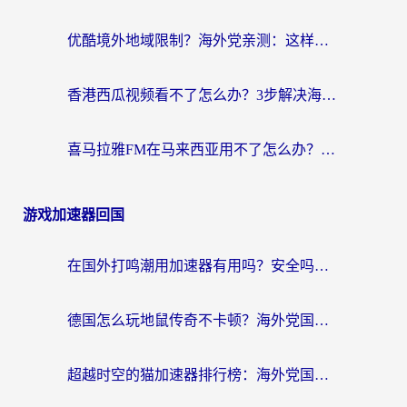
优酷境外地域限制？海外党亲测：这样看国内剧再也不卡（附3个实用场景解决）
香港西瓜视频看不了怎么办？3步解决海外追剧难题，附靠谱加速器推荐
喜马拉雅FM在马来西亚用不了怎么办？海外华人亲测有效的回国加速指南
游戏加速器回国
在国外打鸣潮用加速器有用吗？安全吗？海外玩家国服游戏加速全指南
德国怎么玩地鼠传奇不卡顿？海外党国服游戏加速全攻略（含战双EVE实用指南）
超越时空的猫加速器排行榜：海外党国服游戏不卡顿的终极选择指南