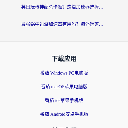
英国玩枪神纪总卡顿？这篇加速器选择指南帮你告别延迟（附实测推荐）
最强蜗牛迅游加速器有用吗？海外玩家国服游戏加速避坑指南（附德国玩忍者必须死3流星蝴蝶剑解决办法）
下载应用
番茄 Windows PC电脑版
番茄 macOS苹果电脑版
番茄 ios苹果手机版
番茄 Android安卓手机版