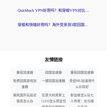
Quickback VPN好用吗？和穿梭VPN对比哪个回国效果更好？海外党必看的真实测评与选择指南
穿梭和快喵好用吗？海外党亲测3款回国加速器，附日本回国VPN避坑指南
友情链接
番茄加速器
回国加速器
番茄回国加速器
免费回国游戏加
一键回国加速器
奇迹MU加速用什
速器
么比较好
钢岚国外玩延迟
在意大利用掌上
新加坡怎么玩七
很高怎么办
12333怎么把定位
人传奇：光与暗