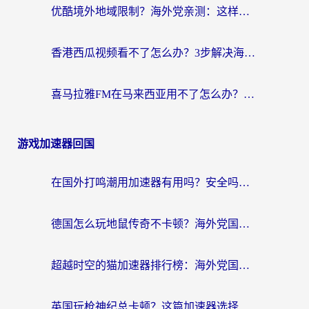
优酷境外地域限制？海外党亲测：这样看国内剧再也不卡（附3个实用场景解决）
香港西瓜视频看不了怎么办？3步解决海外追剧难题，附靠谱加速器推荐
喜马拉雅FM在马来西亚用不了怎么办？海外华人亲测有效的回国加速指南
游戏加速器回国
在国外打鸣潮用加速器有用吗？安全吗？海外玩家国服游戏加速全指南
德国怎么玩地鼠传奇不卡顿？海外党国服游戏加速全攻略（含战双EVE实用指南）
超越时空的猫加速器排行榜：海外党国服游戏不卡顿的终极选择指南
英国玩枪神纪总卡顿？这篇加速器选择指南帮你告别延迟（附实测推荐）