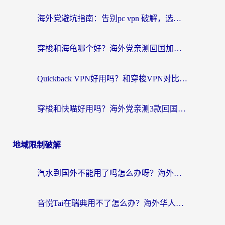
海外党避坑指南：告别pc vpn 破解，选对回国加速器轻松访问国内资源
穿梭和海龟哪个好？海外党亲测回国加速器，附电脑免费VPN推荐
Quickback VPN好用吗？和穿梭VPN对比哪个回国效果更好？海外党必看的真实测评与选择指南
穿梭和快喵好用吗？海外党亲测3款回国加速器，附日本回国VPN避坑指南
地域限制破解
汽水到国外不能用了吗怎么办呀？海外党追剧看片的救星在这里！
音悦Tai在瑞典用不了怎么办？海外华人追剧听歌的实用指南