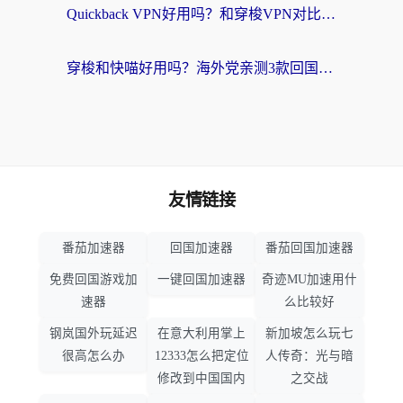
Quickback VPN好用吗？和穿梭VPN对比哪个回国效果更好？海外党必看的真实测评与选择指南
穿梭和快喵好用吗？海外党亲测3款回国加速器，附日本回国VPN避坑指南
友情链接
番茄加速器
回国加速器
番茄回国加速器
免费回国游戏加
一键回国加速器
奇迹MU加速用什
速器
么比较好
钢岚国外玩延迟
在意大利用掌上
新加坡怎么玩七
很高怎么办
12333怎么把定位
人传奇：光与暗
修改到中国国内
之交战