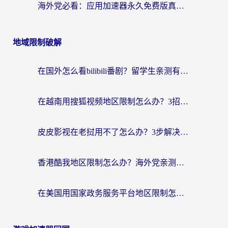
海外党必看：应用加速器永久免费版真的靠谱吗？教你选对回国加速器无缝刷国内资源
地域限制破解
在国外怎么看bilibili番剧？留学生亲测有效的地域限制突破指南（附酷我酷狗音乐解决方法）
在越南用搜狐视频地区限制怎么办？3招解决海外看国内剧难题（附西瓜视频CCTV观看技巧）
皮皮影视在老挝用不了怎么办？3步解决海外看国内影视&财经的痛点
香港酷我地区限制怎么办？海外党亲测有效的回国加速方案来了
在美国用国家政务服务平台地区限制怎么办？海外华人必备的突破攻略（附追剧看片技巧）