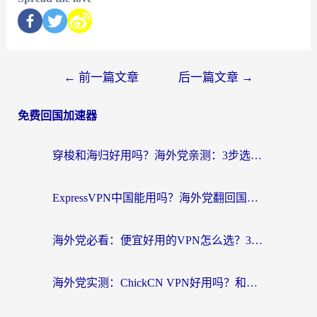
←
前一篇文章
后一篇文章
→
免费回国加速器
穿梭和海归好用吗？海外党亲测：3步选对回国加速器，无缝刷国内剧玩手游
ExpressVPN中国能用吗？海外党翻回国内的加速器选择指南（附番茄加速器实测）
海外党必看：便宜好用的VPN怎么选？3步解决回国访问难题+Steam改区技巧
海外党实测：ChickCN VPN好用吗？和OurPlay VPN对比哪个回国效果更好？附避坑指南