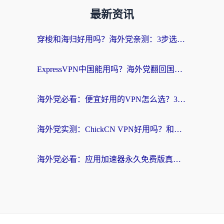
最新资讯
穿梭和海归好用吗？海外党亲测：3步选对回国加速器，无缝刷国内剧玩手游
ExpressVPN中国能用吗？海外党翻回国内的加速器选择指南（附番茄加速器实测）
海外党必看：便宜好用的VPN怎么选？3步解决回国访问难题+Steam改区技巧
海外党实测：ChickCN VPN好用吗？和OurPlay VPN对比哪个回国效果更好？附避坑指南
海外党必看：应用加速器永久免费版真的靠谱吗？教你选对回国加速器无缝刷国内资源