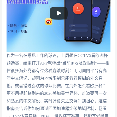
作为一名在悉尼工作的球迷，上周想在CCTV5看欧洲杯
预选赛，结果打开APP就弹出“当前IP地址受限制”——相
信很多海外党都有过这种崩溃时刻：明明国内平台有高
清中文解说，却因为地域限制只能看着模糊的外文直
播，或者错过喜欢的球队比赛。在海外怎么看欧洲杯？
更不用提即将到来的2026美加墨世界杯，难道要再一次
和熟悉的中文解说、实时弹幕失之交臂？别担心，这篇
指南会告诉你如何通过回国加速器突破地域限制，畅看
CCTV5体育直播、NBA、世界杯等赛事，还能享受稳定