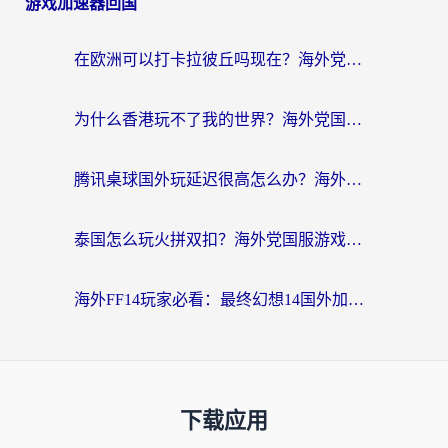
游戏加速器回国
在欧洲可以打卡拉彼丘吗现在？海外党国服游戏加速器终极避坑指南
为什么香港玩不了我的世界？海外党国服游戏加速终极解决方案
腾讯桌球国外玩延迟很高怎么办？海外党亲测有效的国服游戏加速指南
泰国怎么玩火拼双扣？海外党国服游戏加速终极指南（附暗区突围植物大战僵尸实测）
海外FF14玩家必看：最终幻想14国外加速器下载安装全攻略+卡顿解决秘籍
下载应用