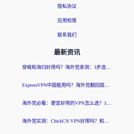
隐私协议
应用权限
联系我们
最新资讯
穿梭和海归好用吗？海外党亲测：3步选对回国加速器，无缝刷国内剧玩手游
ExpressVPN中国能用吗？海外党翻回国内的加速器选择指南（附番茄加速器实测）
海外党必看：便宜好用的VPN怎么选？3步解决回国访问难题+Steam改区技巧
海外党实测：ChickCN VPN好用吗？和OurPlay VPN对比哪个回国效果更好？附避坑指南