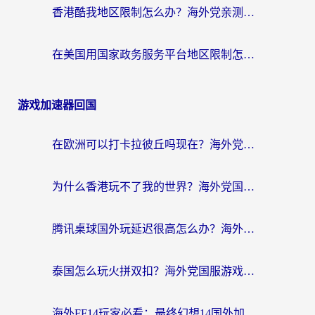
香港酷我地区限制怎么办？海外党亲测有效的回国加速方案来了
在美国用国家政务服务平台地区限制怎么办？海外华人必备的突破攻略（附追剧看片技巧）
游戏加速器回国
在欧洲可以打卡拉彼丘吗现在？海外党国服游戏加速器终极避坑指南
为什么香港玩不了我的世界？海外党国服游戏加速终极解决方案
腾讯桌球国外玩延迟很高怎么办？海外党亲测有效的国服游戏加速指南
泰国怎么玩火拼双扣？海外党国服游戏加速终极指南（附暗区突围植物大战僵尸实测）
海外FF14玩家必看：最终幻想14国外加速器下载安装全攻略+卡顿解决秘籍