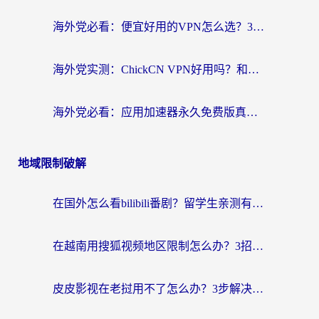
海外党必看：便宜好用的VPN怎么选？3步解决回国访问难题+Steam改区技巧
海外党实测：ChickCN VPN好用吗？和OurPlay VPN对比哪个回国效果更好？附避坑指南
海外党必看：应用加速器永久免费版真的靠谱吗？教你选对回国加速器无缝刷国内资源
地域限制破解
在国外怎么看bilibili番剧？留学生亲测有效的地域限制突破指南（附酷我酷狗音乐解决方法）
在越南用搜狐视频地区限制怎么办？3招解决海外看国内剧难题（附西瓜视频CCTV观看技巧）
皮皮影视在老挝用不了怎么办？3步解决海外看国内影视&财经的痛点