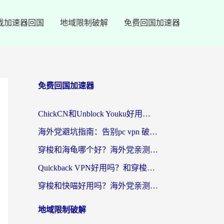
戏加速器回国
地域限制破解
免费回国加速器
免费回国加速器
ChickCN和Unblock Youku好用吗？海外党亲测3款回国加速器，附iOS免费选择指南
海外党避坑指南：告别pc vpn 破解，选对回国加速器轻松访问国内资源
穿梭和海龟哪个好？海外党亲测回国加速器，附电脑免费VPN推荐
Quickback VPN好用吗？和穿梭VPN对比哪个回国效果更好？海外党必看的真实测评与选择指南
穿梭和快喵好用吗？海外党亲测3款回国加速器，附日本回国VPN避坑指南
地域限制破解