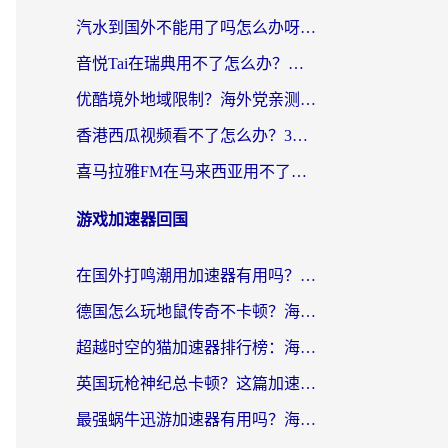
汽水到国外不能用了吗怎么办呀？海外党追剧看片的救星在这里！
音悦Tai在瑞典用不了怎么办？海外华人追剧听歌的实用指南
优酷境外地域限制？海外党亲测：这样看国内剧再也不卡（附3个实用场景解决）
香港西瓜视频看不了怎么办？3步解决海外追剧难题，附靠谱加速器推荐
喜马拉雅FM在马来西亚用不了怎么办？海外华人亲测有效的回国加速指南
游戏加速器回国
在国外打鸣潮用加速器有用吗？安全吗？海外玩家国服游戏加速全指南
德国怎么玩地鼠传奇不卡顿？海外党国服游戏加速全攻略（含战双EVE实用指南）
超越时空的猫加速器排行榜：海外党国服游戏不卡顿的终极选择指南
英国玩枪神纪总卡顿？这篇加速器选择指南帮你告别延迟（附实测推荐）
最强蜗牛迅游加速器有用吗？海外玩家国服游戏加速避坑指南（附德国玩忍者必须死3流星蝴蝶剑解决办法）