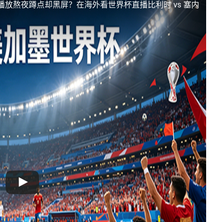
播放
熬夜蹲点却黑屏？在海外看世界杯直播比利时 vs 塞内