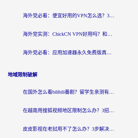
海外党必看：便宜好用的VPN怎么选？3步解决回国访问难题+Steam改区技巧
海外党实测：ChickCN VPN好用吗？和OurPlay VPN对比哪个回国效果更好？附避坑指南
海外党必看：应用加速器永久免费版真的靠谱吗？教你选对回国加速器无缝刷国内资源
地域限制破解
在国外怎么看bilibili番剧？留学生亲测有效的地域限制突破指南（附酷我酷狗音乐解决方法）
在越南用搜狐视频地区限制怎么办？3招解决海外看国内剧难题（附西瓜视频CCTV观看技巧）
皮皮影视在老挝用不了怎么办？3步解决海外看国内影视&财经的痛点