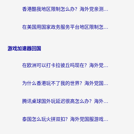
香港酷我地区限制怎么办？海外党亲测有效的回国加速方案来了
在美国用国家政务服务平台地区限制怎么办？海外华人必备的突破攻略（附追剧看片技巧）
游戏加速器回国
在欧洲可以打卡拉彼丘吗现在？海外党国服游戏加速器终极避坑指南
为什么香港玩不了我的世界？海外党国服游戏加速终极解决方案
腾讯桌球国外玩延迟很高怎么办？海外党亲测有效的国服游戏加速指南
泰国怎么玩火拼双扣？海外党国服游戏加速终极指南（附暗区突围植物大战僵尸实测）