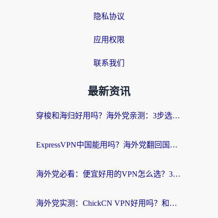
隐私协议
应用权限
联系我们
最新资讯
穿梭和海归好用吗？海外党亲测：3步选对回国加速器，无缝刷国内剧玩手游
ExpressVPN中国能用吗？海外党翻回国内的加速器选择指南（附番茄加速器实测）
海外党必看：便宜好用的VPN怎么选？3步解决回国访问难题+Steam改区技巧
海外党实测：ChickCN VPN好用吗？和OurPlay VPN对比哪个回国效果更好？附避坑指南