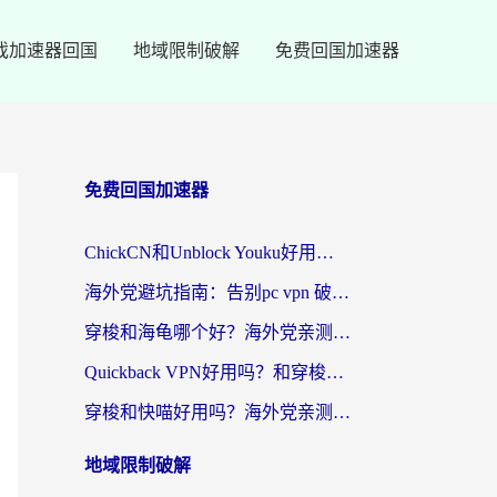
戏加速器回国
地域限制破解
免费回国加速器
免费回国加速器
ChickCN和Unblock Youku好用吗？海外党亲测3款回国加速器，附iOS免费选择指南
海外党避坑指南：告别pc vpn 破解，选对回国加速器轻松访问国内资源
穿梭和海龟哪个好？海外党亲测回国加速器，附电脑免费VPN推荐
Quickback VPN好用吗？和穿梭VPN对比哪个回国效果更好？海外党必看的真实测评与选择指南
穿梭和快喵好用吗？海外党亲测3款回国加速器，附日本回国VPN避坑指南
地域限制破解