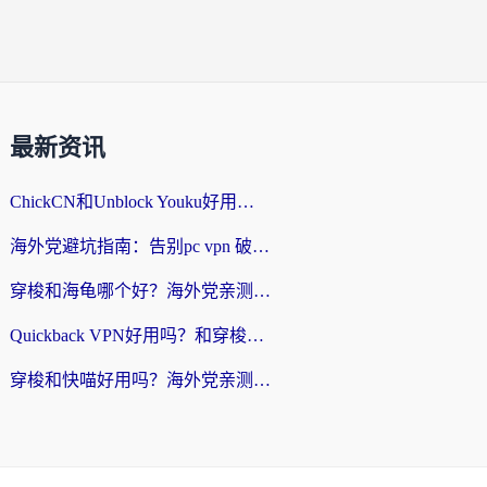
最新资讯
ChickCN和Unblock Youku好用吗？海外党亲测3款回国加速器，附iOS免费选择指南
海外党避坑指南：告别pc vpn 破解，选对回国加速器轻松访问国内资源
穿梭和海龟哪个好？海外党亲测回国加速器，附电脑免费VPN推荐
Quickback VPN好用吗？和穿梭VPN对比哪个回国效果更好？海外党必看的真实测评与选择指南
穿梭和快喵好用吗？海外党亲测3款回国加速器，附日本回国VPN避坑指南