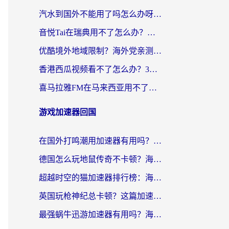
汽水到国外不能用了吗怎么办呀？海外党追剧看片的救星在这里！
音悦Tai在瑞典用不了怎么办？海外华人追剧听歌的实用指南
优酷境外地域限制？海外党亲测：这样看国内剧再也不卡（附3个实用场景解决）
香港西瓜视频看不了怎么办？3步解决海外追剧难题，附靠谱加速器推荐
喜马拉雅FM在马来西亚用不了怎么办？海外华人亲测有效的回国加速指南
游戏加速器回国
在国外打鸣潮用加速器有用吗？安全吗？海外玩家国服游戏加速全指南
德国怎么玩地鼠传奇不卡顿？海外党国服游戏加速全攻略（含战双EVE实用指南）
超越时空的猫加速器排行榜：海外党国服游戏不卡顿的终极选择指南
英国玩枪神纪总卡顿？这篇加速器选择指南帮你告别延迟（附实测推荐）
最强蜗牛迅游加速器有用吗？海外玩家国服游戏加速避坑指南（附德国玩忍者必须死3流星蝴蝶剑解决办法）