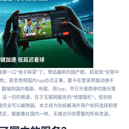
那一口“电子榨菜”了。想追最新的国产剧，却发现“仅限中
色；甚至想用国内App办点正事，都卡在登录界面动弹不
。翻墙到国内看剧、听歌、用App，早已不是简单的娱乐需
这一切的根源，在于互联网服务的“地理围栏”。但别担
墙完全可以被跨越。本文将为你拆解海外用户如何选择和使
悉尼，都能像在国内一样，无缝访问你需要的所有资源。