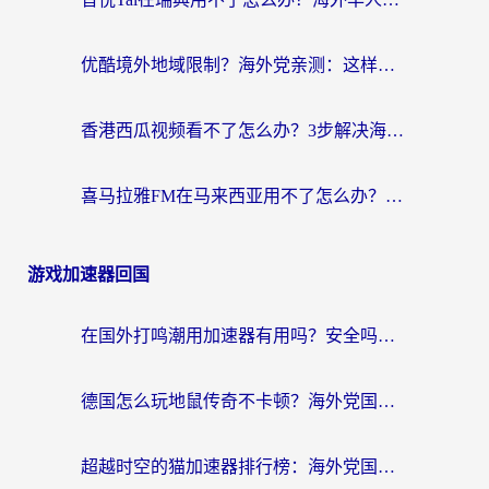
优酷境外地域限制？海外党亲测：这样看国内剧再也不卡（附3个实用场景解决）
香港西瓜视频看不了怎么办？3步解决海外追剧难题，附靠谱加速器推荐
喜马拉雅FM在马来西亚用不了怎么办？海外华人亲测有效的回国加速指南
游戏加速器回国
在国外打鸣潮用加速器有用吗？安全吗？海外玩家国服游戏加速全指南
德国怎么玩地鼠传奇不卡顿？海外党国服游戏加速全攻略（含战双EVE实用指南）
超越时空的猫加速器排行榜：海外党国服游戏不卡顿的终极选择指南