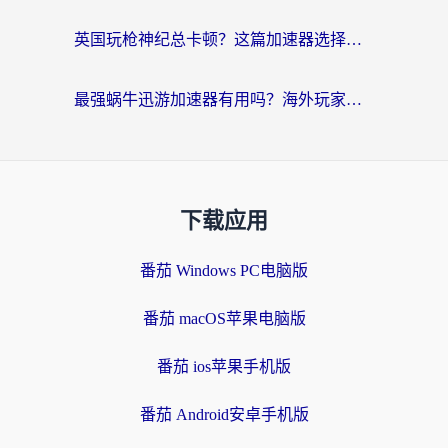
英国玩枪神纪总卡顿？这篇加速器选择指南帮你告别延迟（附实测推荐）
最强蜗牛迅游加速器有用吗？海外玩家国服游戏加速避坑指南（附德国玩忍者必须死3流星蝴蝶剑解决办法）
下载应用
番茄 Windows PC电脑版
番茄 macOS苹果电脑版
番茄 ios苹果手机版
番茄 Android安卓手机版