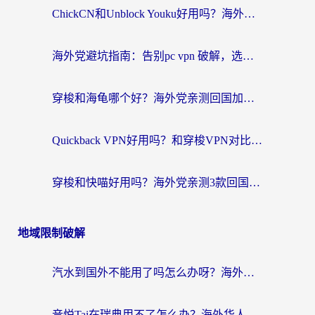
ChickCN和Unblock Youku好用吗？海外党亲测3款回国加速器，附iOS免费选择指南
海外党避坑指南：告别pc vpn 破解，选对回国加速器轻松访问国内资源
穿梭和海龟哪个好？海外党亲测回国加速器，附电脑免费VPN推荐
Quickback VPN好用吗？和穿梭VPN对比哪个回国效果更好？海外党必看的真实测评与选择指南
穿梭和快喵好用吗？海外党亲测3款回国加速器，附日本回国VPN避坑指南
地域限制破解
汽水到国外不能用了吗怎么办呀？海外党追剧看片的救星在这里！
音悦Tai在瑞典用不了怎么办？海外华人追剧听歌的实用指南