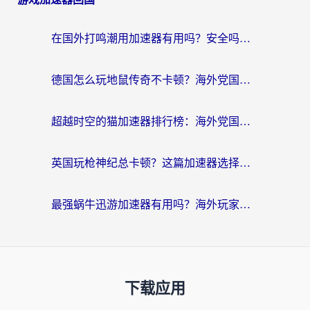
在国外打鸣潮用加速器有用吗？安全吗？海外玩家国服游戏加速全指南
德国怎么玩地鼠传奇不卡顿？海外党国服游戏加速全攻略（含战双EVE实用指南）
超越时空的猫加速器排行榜：海外党国服游戏不卡顿的终极选择指南
英国玩枪神纪总卡顿？这篇加速器选择指南帮你告别延迟（附实测推荐）
最强蜗牛迅游加速器有用吗？海外玩家国服游戏加速避坑指南（附德国玩忍者必须死3流星蝴蝶剑解决办法）
下载应用