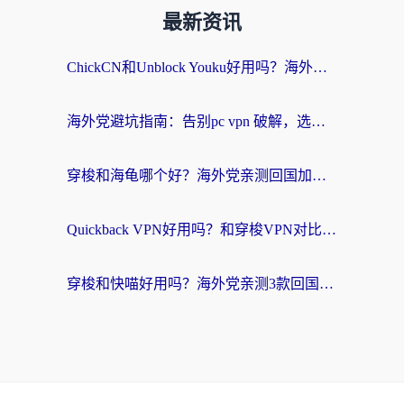
最新资讯
ChickCN和Unblock Youku好用吗？海外党亲测3款回国加速器，附iOS免费选择指南
海外党避坑指南：告别pc vpn 破解，选对回国加速器轻松访问国内资源
穿梭和海龟哪个好？海外党亲测回国加速器，附电脑免费VPN推荐
Quickback VPN好用吗？和穿梭VPN对比哪个回国效果更好？海外党必看的真实测评与选择指南
穿梭和快喵好用吗？海外党亲测3款回国加速器，附日本回国VPN避坑指南