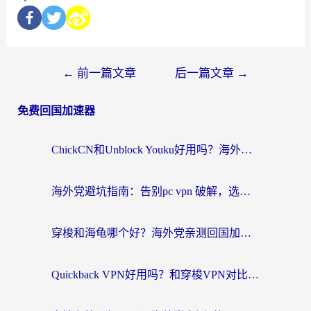
←
前一篇文章
后一篇文章
→
免费回国加速器
ChickCN和Unblock Youku好用吗？海外党亲测3款回国加速器，附iOS免费选择指南
海外党避坑指南：告别pc vpn 破解，选对回国加速器轻松访问国内资源
穿梭和海龟哪个好？海外党亲测回国加速器，附电脑免费VPN推荐
Quickback VPN好用吗？和穿梭VPN对比哪个回国效果更好？海外党必看的真实测评与选择指南