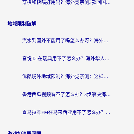
穿梭和快喵好用吗？海外党亲测3款回国加速器，附日本回国VPN避坑指南
地域限制破解
汽水到国外不能用了吗怎么办呀？海外党追剧看片的救星在这里！
音悦Tai在瑞典用不了怎么办？海外华人追剧听歌的实用指南
优酷境外地域限制？海外党亲测：这样看国内剧再也不卡（附3个实用场景解决）
香港西瓜视频看不了怎么办？3步解决海外追剧难题，附靠谱加速器推荐
喜马拉雅FM在马来西亚用不了怎么办？海外华人亲测有效的回国加速指南
游戏加速器回国