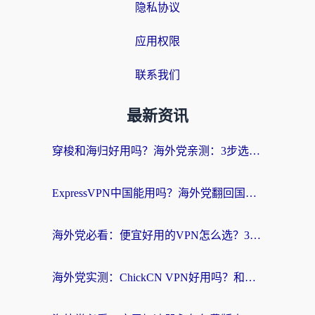
隐私协议
应用权限
联系我们
最新资讯
穿梭和海归好用吗？海外党亲测：3步选对回国加速器，无缝刷国内剧玩手游
ExpressVPN中国能用吗？海外党翻回国内的加速器选择指南（附番茄加速器实测）
海外党必看：便宜好用的VPN怎么选？3步解决回国访问难题+Steam改区技巧
海外党实测：ChickCN VPN好用吗？和OurPlay VPN对比哪个回国效果更好？附避坑指南