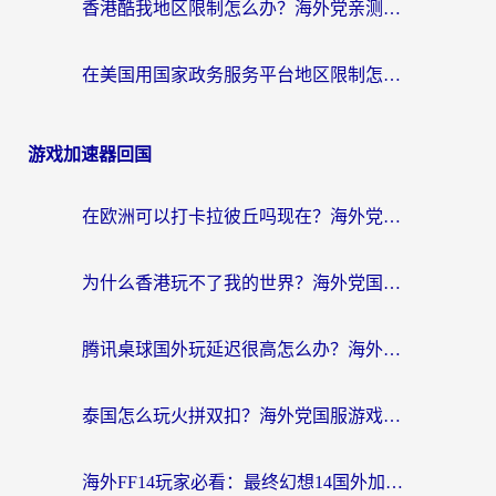
香港酷我地区限制怎么办？海外党亲测有效的回国加速方案来了
在美国用国家政务服务平台地区限制怎么办？海外华人必备的突破攻略（附追剧看片技巧）
游戏加速器回国
在欧洲可以打卡拉彼丘吗现在？海外党国服游戏加速器终极避坑指南
为什么香港玩不了我的世界？海外党国服游戏加速终极解决方案
腾讯桌球国外玩延迟很高怎么办？海外党亲测有效的国服游戏加速指南
泰国怎么玩火拼双扣？海外党国服游戏加速终极指南（附暗区突围植物大战僵尸实测）
海外FF14玩家必看：最终幻想14国外加速器下载安装全攻略+卡顿解决秘籍