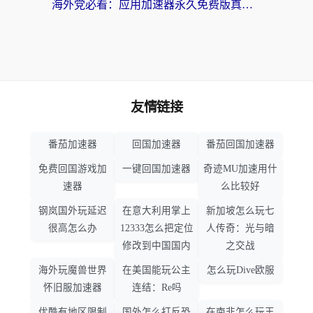
海外党必看：应用加速器永久免费版真的靠谱吗？教你选对回国加速器无缝刷国内资源
友情链接
番茄加速器
回国加速器
番茄回国加速器
免费回国游戏加
一键回国加速器
奇迹MU加速用什
速器
么比较好
钢岚国外玩延迟
在意大利用掌上
新加坡怎么玩七
很高怎么办
12333怎么把定位
人传奇：光与暗
修改到中国国内
之交战
海外玩魔兽世界
在美国能玩公主
怎么玩Dive欧服
怀旧服加速器
连结：Re吗
优酷有地区限制
国外怎么打反恐
在南非怎么玩王