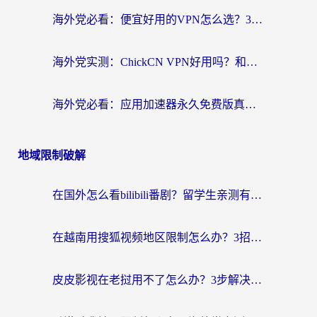
海外党必看：便宜好用的VPN怎么选？3步解决回国访问难题+Steam改区技巧
海外党实测：ChickCN VPN好用吗？和OurPlay VPN对比哪个回国效果更好？附避坑指南
海外党必看：应用加速器永久免费版真的靠谱吗？教你选对回国加速器无缝刷国内资源
地域限制破解
在国外怎么看bilibili番剧？留学生亲测有效的地域限制突破指南（附酷我酷狗音乐解决方法）
在越南用搜狐视频地区限制怎么办？3招解决海外看国内剧难题（附西瓜视频CCTV观看技巧）
皮皮影视在老挝用不了怎么办？3步解决海外看国内影视&财经的痛点