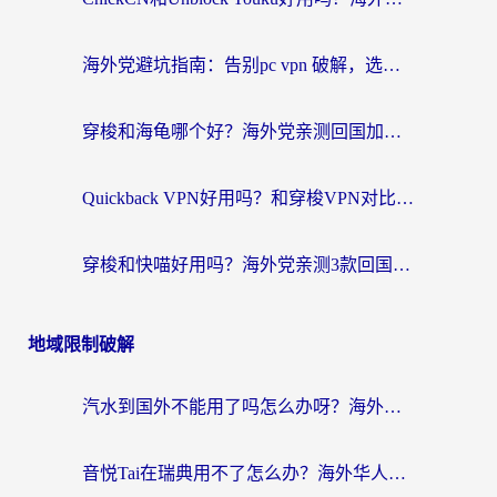
海外党避坑指南：告别pc vpn 破解，选对回国加速器轻松访问国内资源
穿梭和海龟哪个好？海外党亲测回国加速器，附电脑免费VPN推荐
Quickback VPN好用吗？和穿梭VPN对比哪个回国效果更好？海外党必看的真实测评与选择指南
穿梭和快喵好用吗？海外党亲测3款回国加速器，附日本回国VPN避坑指南
地域限制破解
汽水到国外不能用了吗怎么办呀？海外党追剧看片的救星在这里！
音悦Tai在瑞典用不了怎么办？海外华人追剧听歌的实用指南