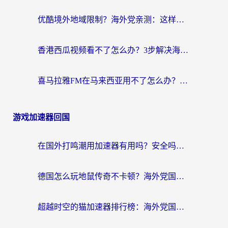
优酷境外地域限制？海外党亲测：这样看国内剧再也不卡（附3个实用场景解决）
香港西瓜视频看不了怎么办？3步解决海外追剧难题，附靠谱加速器推荐
喜马拉雅FM在马来西亚用不了怎么办？海外华人亲测有效的回国加速指南
游戏加速器回国
在国外打鸣潮用加速器有用吗？安全吗？海外玩家国服游戏加速全指南
德国怎么玩地鼠传奇不卡顿？海外党国服游戏加速全攻略（含战双EVE实用指南）
超越时空的猫加速器排行榜：海外党国服游戏不卡顿的终极选择指南