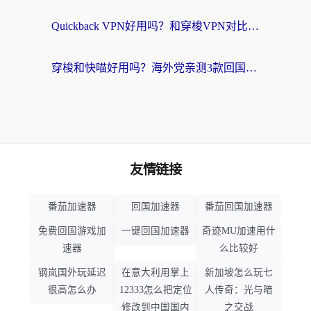
Quickback VPN好用吗？和穿梭VPN对比哪个回国效果更好？海外党必看的真实测评与选择指南
穿梭和快喵好用吗？海外党亲测3款回国加速器，附日本回国VPN避坑指南
友情链接
番茄加速器
回国加速器
番茄回国加速器
免费回国游戏加
一键回国加速器
奇迹MU加速用什
速器
么比较好
钢岚国外玩延迟
在意大利用掌上
新加坡怎么玩七
很高怎么办
12333怎么把定位
人传奇：光与暗
修改到中国国内
之交战