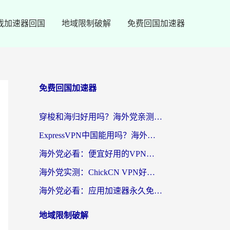
戏加速器回国
地域限制破解
免费回国加速器
免费回国加速器
穿梭和海归好用吗？海外党亲测：3步选对回国加速器，无缝刷国内剧玩手游
ExpressVPN中国能用吗？海外党翻回国内的加速器选择指南（附番茄加速器实测）
海外党必看：便宜好用的VPN怎么选？3步解决回国访问难题+Steam改区技巧
海外党实测：ChickCN VPN好用吗？和OurPlay VPN对比哪个回国效果更好？附避坑指南
海外党必看：应用加速器永久免费版真的靠谱吗？教你选对回国加速器无缝刷国内资源
地域限制破解