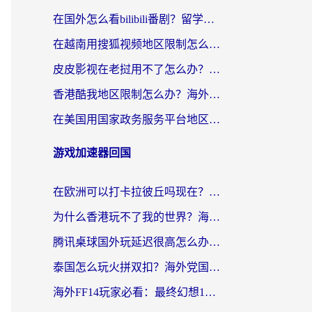
在国外怎么看bilibili番剧？留学生亲测有效的地域限制突破指南（附酷我酷狗音乐解决方法）
在越南用搜狐视频地区限制怎么办？3招解决海外看国内剧难题（附西瓜视频CCTV观看技巧）
皮皮影视在老挝用不了怎么办？3步解决海外看国内影视&财经的痛点
香港酷我地区限制怎么办？海外党亲测有效的回国加速方案来了
在美国用国家政务服务平台地区限制怎么办？海外华人必备的突破攻略（附追剧看片技巧）
游戏加速器回国
在欧洲可以打卡拉彼丘吗现在？海外党国服游戏加速器终极避坑指南
为什么香港玩不了我的世界？海外党国服游戏加速终极解决方案
腾讯桌球国外玩延迟很高怎么办？海外党亲测有效的国服游戏加速指南
泰国怎么玩火拼双扣？海外党国服游戏加速终极指南（附暗区突围植物大战僵尸实测）
海外FF14玩家必看：最终幻想14国外加速器下载安装全攻略+卡顿解决秘籍