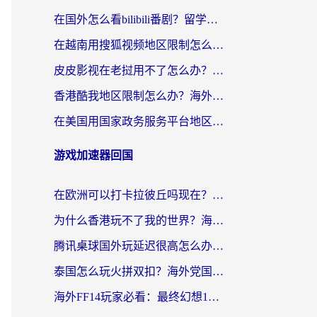
在国外怎么看bilibili番剧？留学生亲测有效的地域限制突破指南（附酷我酷狗音乐解决方法）
在越南用搜狐视频地区限制怎么办？3招解决海外看国内剧难题（附西瓜视频CCTV观看技巧）
皮皮影视在老挝用不了怎么办？3步解决海外看国内影视&财经的痛点
香港酷我地区限制怎么办？海外党亲测有效的回国加速方案来了
在美国用国家政务服务平台地区限制怎么办？海外华人必备的突破攻略（附追剧看片技巧）
游戏加速器回国
在欧洲可以打卡拉彼丘吗现在？海外党国服游戏加速器终极避坑指南
为什么香港玩不了我的世界？海外党国服游戏加速终极解决方案
腾讯桌球国外玩延迟很高怎么办？海外党亲测有效的国服游戏加速指南
泰国怎么玩火拼双扣？海外党国服游戏加速终极指南（附暗区突围植物大战僵尸实测）
海外FF14玩家必看：最终幻想14国外加速器下载安装全攻略+卡顿解决秘籍