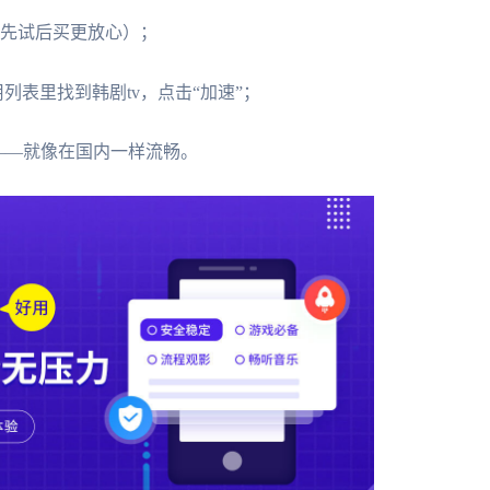
，先试后买更放心）；
用列表里找到韩剧tv，点击“加速”；
容了——就像在国内一样流畅。