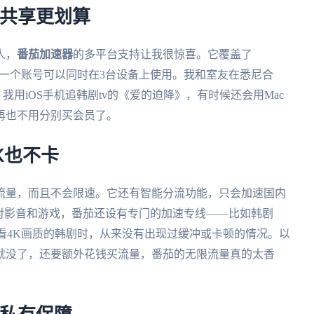
家共享更划算
人，
番茄加速器
的多平台支持让我很惊喜。它覆盖了
系统，而且一个账号可以同时在3台设备上使用。我和室友在悉尼合
，我用iOS手机追韩剧tv的《爱的迫降》，有时候还会用Mac
再也不用分别买会员了。
K也不卡
流量，而且不会限速。它还有智能分流功能，只会加速国内
对影音和游戏，番茄还设有专门的加速专线——比如韩剧
我看4K画质的韩剧时，从来没有出现过缓冲或卡顿的情况。以
就没了，还要额外花钱买流量，番茄的无限流量真的太香