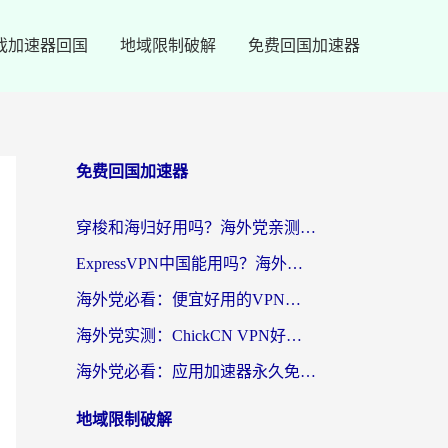
戏加速器回国
地域限制破解
免费回国加速器
免费回国加速器
穿梭和海归好用吗？海外党亲测：3步选对回国加速器，无缝刷国内剧玩手游
ExpressVPN中国能用吗？海外党翻回国内的加速器选择指南（附番茄加速器实测）
海外党必看：便宜好用的VPN怎么选？3步解决回国访问难题+Steam改区技巧
海外党实测：ChickCN VPN好用吗？和OurPlay VPN对比哪个回国效果更好？附避坑指南
海外党必看：应用加速器永久免费版真的靠谱吗？教你选对回国加速器无缝刷国内资源
地域限制破解