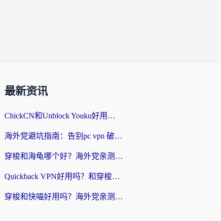
最新资讯
ChickCN和Unblock Youku好用吗？海外党亲测3款回国加速器，附iOS免费选择指南
海外党避坑指南：告别pc vpn 破解，选对回国加速器轻松访问国内资源
穿梭和海龟哪个好？海外党亲测回国加速器，附电脑免费VPN推荐
Quickback VPN好用吗？和穿梭VPN对比哪个回国效果更好？海外党必看的真实测评与选择指南
穿梭和快喵好用吗？海外党亲测3款回国加速器，附日本回国VPN避坑指南