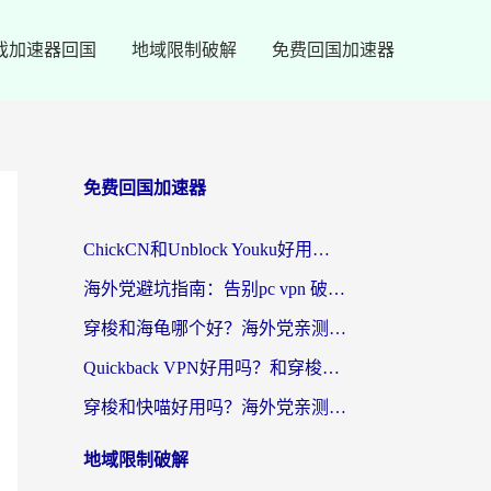
戏加速器回国
地域限制破解
免费回国加速器
免费回国加速器
ChickCN和Unblock Youku好用吗？海外党亲测3款回国加速器，附iOS免费选择指南
海外党避坑指南：告别pc vpn 破解，选对回国加速器轻松访问国内资源
穿梭和海龟哪个好？海外党亲测回国加速器，附电脑免费VPN推荐
Quickback VPN好用吗？和穿梭VPN对比哪个回国效果更好？海外党必看的真实测评与选择指南
穿梭和快喵好用吗？海外党亲测3款回国加速器，附日本回国VPN避坑指南
地域限制破解