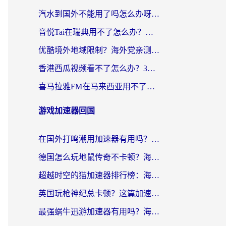
汽水到国外不能用了吗怎么办呀？海外党追剧看片的救星在这里！
音悦Tai在瑞典用不了怎么办？海外华人追剧听歌的实用指南
优酷境外地域限制？海外党亲测：这样看国内剧再也不卡（附3个实用场景解决）
香港西瓜视频看不了怎么办？3步解决海外追剧难题，附靠谱加速器推荐
喜马拉雅FM在马来西亚用不了怎么办？海外华人亲测有效的回国加速指南
游戏加速器回国
在国外打鸣潮用加速器有用吗？安全吗？海外玩家国服游戏加速全指南
德国怎么玩地鼠传奇不卡顿？海外党国服游戏加速全攻略（含战双EVE实用指南）
超越时空的猫加速器排行榜：海外党国服游戏不卡顿的终极选择指南
英国玩枪神纪总卡顿？这篇加速器选择指南帮你告别延迟（附实测推荐）
最强蜗牛迅游加速器有用吗？海外玩家国服游戏加速避坑指南（附德国玩忍者必须死3流星蝴蝶剑解决办法）