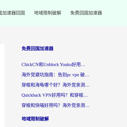
戏加速器回国
地域限制破解
免费回国加速器
免费回国加速器
ChickCN和Unblock Youku好用吗？海外党亲测3款回国加速器，附iOS免费选择指南
海外党避坑指南：告别pc vpn 破解，选对回国加速器轻松访问国内资源
穿梭和海龟哪个好？海外党亲测回国加速器，附电脑免费VPN推荐
Quickback VPN好用吗？和穿梭VPN对比哪个回国效果更好？海外党必看的真实测评与选择指南
穿梭和快喵好用吗？海外党亲测3款回国加速器，附日本回国VPN避坑指南
地域限制破解