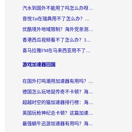
汽水到国外不能用了吗怎么办呀？海外党追剧看片的救星在这里！
音悦Tai在瑞典用不了怎么办？海外华人追剧听歌的实用指南
优酷境外地域限制？海外党亲测：这样看国内剧再也不卡（附3个实用场景解决）
香港西瓜视频看不了怎么办？3步解决海外追剧难题，附靠谱加速器推荐
喜马拉雅FM在马来西亚用不了怎么办？海外华人亲测有效的回国加速指南
游戏加速器回国
在国外打鸣潮用加速器有用吗？安全吗？海外玩家国服游戏加速全指南
德国怎么玩地鼠传奇不卡顿？海外党国服游戏加速全攻略（含战双EVE实用指南）
超越时空的猫加速器排行榜：海外党国服游戏不卡顿的终极选择指南
英国玩枪神纪总卡顿？这篇加速器选择指南帮你告别延迟（附实测推荐）
最强蜗牛迅游加速器有用吗？海外玩家国服游戏加速避坑指南（附德国玩忍者必须死3流星蝴蝶剑解决办法）