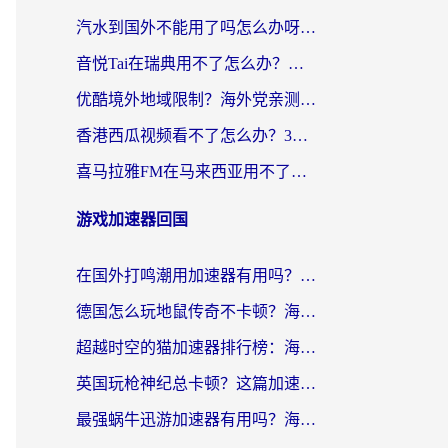
汽水到国外不能用了吗怎么办呀？海外党追剧看片的救星在这里！
音悦Tai在瑞典用不了怎么办？海外华人追剧听歌的实用指南
优酷境外地域限制？海外党亲测：这样看国内剧再也不卡（附3个实用场景解决）
香港西瓜视频看不了怎么办？3步解决海外追剧难题，附靠谱加速器推荐
喜马拉雅FM在马来西亚用不了怎么办？海外华人亲测有效的回国加速指南
游戏加速器回国
在国外打鸣潮用加速器有用吗？安全吗？海外玩家国服游戏加速全指南
德国怎么玩地鼠传奇不卡顿？海外党国服游戏加速全攻略（含战双EVE实用指南）
超越时空的猫加速器排行榜：海外党国服游戏不卡顿的终极选择指南
英国玩枪神纪总卡顿？这篇加速器选择指南帮你告别延迟（附实测推荐）
最强蜗牛迅游加速器有用吗？海外玩家国服游戏加速避坑指南（附德国玩忍者必须死3流星蝴蝶剑解决办法）