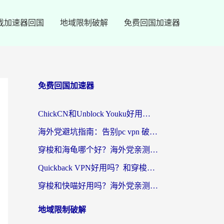
戏加速器回国
地域限制破解
免费回国加速器
免费回国加速器
ChickCN和Unblock Youku好用吗？海外党亲测3款回国加速器，附iOS免费选择指南
海外党避坑指南：告别pc vpn 破解，选对回国加速器轻松访问国内资源
穿梭和海龟哪个好？海外党亲测回国加速器，附电脑免费VPN推荐
Quickback VPN好用吗？和穿梭VPN对比哪个回国效果更好？海外党必看的真实测评与选择指南
穿梭和快喵好用吗？海外党亲测3款回国加速器，附日本回国VPN避坑指南
地域限制破解