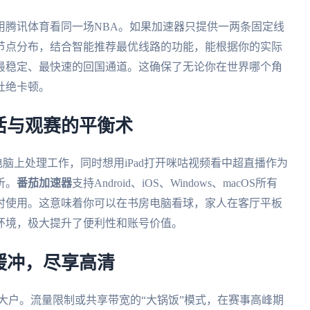
用腾讯体育看同一场NBA。如果加速器只提供一两条固定线
节点分布，结合智能推荐最优线路的功能，能根据你的实际
最稳定、最快速的回国通道。这确保了无论你在世界哪个角
杜绝卡顿。
活与观赛的平衡术
s电脑上处理工作，同时想用iPad打开咪咕视频看中超直播作为
析。
番茄加速器
支持Android、iOS、Windows、macOS所有
时使用。这意味着你可以在书房电脑看球，家人在客厅平板
环境，极大提升了便利性和账号价值。
缓冲，尽享高清
大户。流量限制或共享带宽的“大锅饭”模式，在赛事高峰期